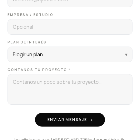
EMPRESA / ESTUDIO
PLAN DE INTERÉS
▾
CONTANOS TU PROYECTO
*
ENVIAR MENSAJE →
hola@dream-x.net
+598 92 450 726
Instagram
LinkedIn